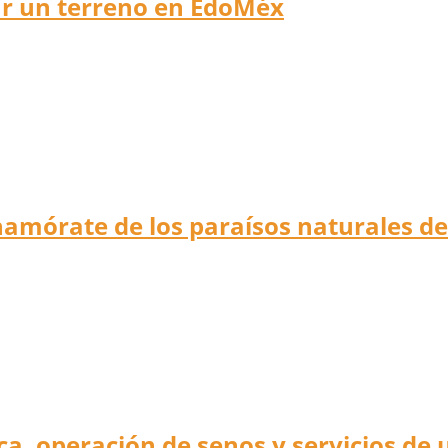
r un terreno en EdoMéx
 enamórate de los paraísos naturales de
ica, operación de senos y servicios de